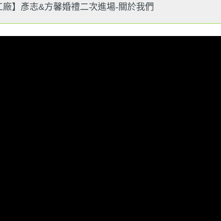
工廠】彥志&方馨婚禮二次進場-關於我們