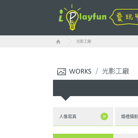
光影工廠
人像寫真
婚禮攝