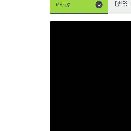
【光影
MV拍攝