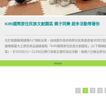
KIRI國際原住民族文創園區 親子同樂 超多活動等著你
位於桃園機場捷運A17領航站旁，由桃園市政府與原住民族委員會共同打造
國規模最大之原民商品通路據點「KIRI國際原住民族文創園區」(以下簡稱
區) ，於10/26(六)～11/24(日)舉行為期五週的演出活動，每週六日推出原
青年表演、特色市集、親子同樂繪本及...
more
1
2
3